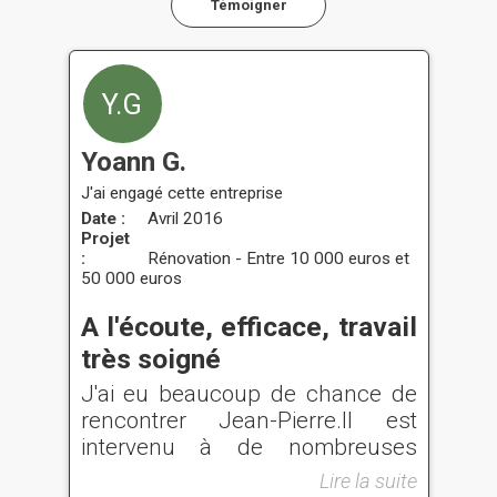
Témoigner
Y.G
Yoann G.
J'ai engagé cette entreprise
Date :
Avril 2016
Projet
:
Rénovation - Entre 10 000 euros et
50 000 euros
A l'écoute, efficace, travail
très soigné
J'ai eu beaucoup de chance de
rencontrer Jean-Pierre.Il est
intervenu à de nombreuses
reprises sur mon chantier et
Lire la suite