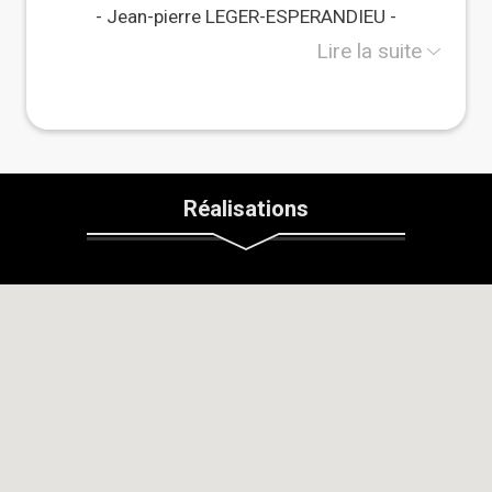
Je propose des prestations qui peuvent être
Jean-pierre LEGER-ESPERANDIEU
partielles ou complètes selon la volonté de mes
clients.
Lire la suite
Je réalise de la rénovation de bâtiments mais aussi
des extensions et des interventions ponctuelles tel
que le percement d'ouverture, reprise de toiture,
enduits terre et chaux notamment sur maison
ossature bois-paille, des parements en pierre sur
de l'existant.
Je propose également de l'accompagnement à
l'autoconstruction ainsi que de l'encadrement de
Réalisations
chantier participatif.
Je suis investi dans une association locale qui a de
nombreux points en commun avec le site Twiza.