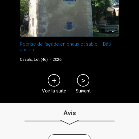
Reprise de façade en chaux et sable – Bâti
ancien
Cazals, Lot (46)
-
2026
Voir la suite
Suivant
Avis